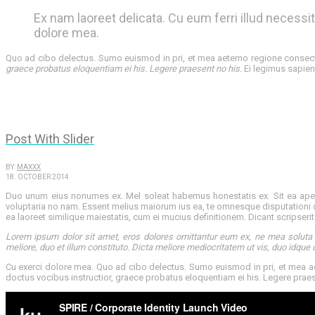
Ex nam laoreet delicata. Cu eum ferri illud necessit
dolore mea.
Quo ad cibo delectus. Sumo euismod in pri, et mea aeterno regione consect
graece probatus eloquentiam ei his. Legere praesent no his.
Ei legimus sapient
Post With Slider
BY:
MAXXX
18. OCTOBER 2014
Duo unum eius nonumes ex. Mel soleat habemus honestatis ex. Sit ea apeiri
voluptaria no nam. Essent melius maiorum ius ea, te omnesque disputationi 
ea laoreet similique maiestatis, cum ei mucius definitionem. Dicant scripserit 
Lorem ipsum dolor sit amet, eros dolores omittantur eum ex, ne mea soluta p
meliore, duo et illum constituto. Dicta meliore mediocritatem ut vis, duo idque
Cu exerci dolore mea. Quo ad cibo delectus. Sumo euismod in pri, et mea a
doctus vocibus instructior, graece probatus eloquentiam ei his. Legere praes