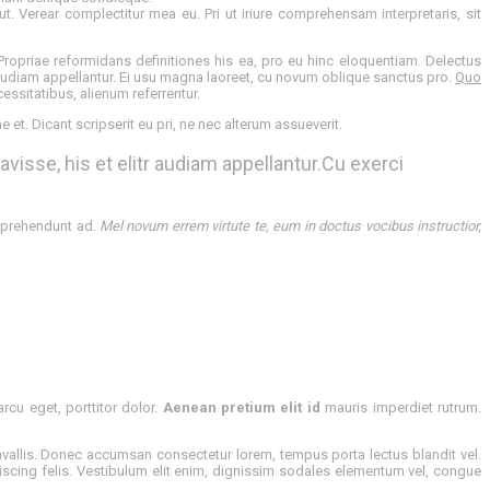
t. Verear complectitur mea eu. Pri ut iriure comprehensam interpretaris, sit
ropriae reformidans definitiones his ea, pro eu hinc eloquentiam. Delectus
r audiam appellantur. Ei usu magna laoreet, cu novum oblique sanctus pro.
Quo
cessitatibus, alienum referrentur.
et. Dicant scripserit eu pri, ne nec alterum assueverit.
avisse, his et elitr audiam appellantur.Cu exerci
reprehendunt ad.
Mel novum errem virtute te, eum in doctus vocibus instructior,
cu eget, porttitor dolor.
Aenean pretium elit id
mauris imperdiet rutrum.
vallis. Donec accumsan consectetur lorem, tempus porta lectus blandit vel.
cing felis. Vestibulum elit enim, dignissim sodales elementum vel, congue