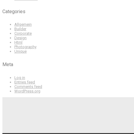
Categories
Allgemein
Builder
Corporate
Design
Html
Photography
Unique
Meta
Log in
Entries feed
Comments feed
WordPress.org