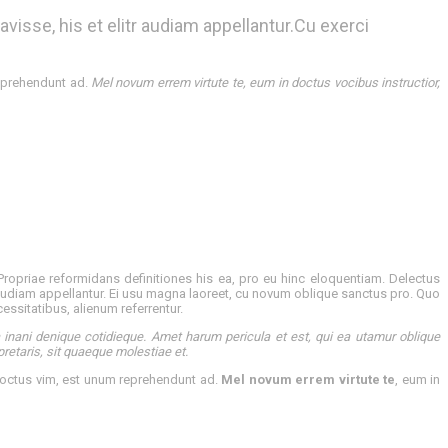
avisse, his et elitr audiam appellantur.Cu exerci
reprehendunt ad.
Mel novum errem virtute te, eum in doctus vocibus instructior,
ropriae reformidans definitiones his ea, pro eu hinc eloquentiam. Delectus
tr audiam appellantur. Ei usu magna laoreet, cu novum oblique sanctus pro. Quo
cessitatibus, alienum referrentur.
 inani denique cotidieque. Amet harum pericula et est, qui ea utamur oblique
pretaris, sit quaeque molestiae et.
doctus vim, est unum reprehendunt ad.
Mel novum errem virtute te
, eum in