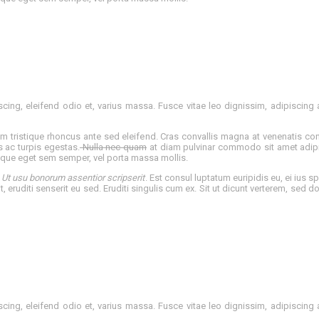
ng, eleifend odio et, varius massa. Fusce vitae leo dignissim, adipiscing ar
m tristique rhoncus ante sed eleifend. Cras convallis magna at venenatis con
 ac turpis egestas.
Nulla nec quam
at diam pulvinar commodo sit amet adipis
 neque eget sem semper, vel porta massa mollis.
.
Ut usu bonorum assentior scripserit
. Est consul luptatum euripidis eu, ei ius s
, eruditi senserit eu sed. Eruditi singulis cum ex. Sit ut dicunt verterem, sed d
ng, eleifend odio et, varius massa. Fusce vitae leo dignissim, adipiscing ar