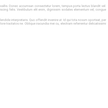
vallis. Donec accumsan consectetur lorem, tempus porta lectus blandit vel.
cing felis. Vestibulum elit enim, dignissim sodales elementum vel, congue
plendide interpretaris. Quo offendit invenire ut. Id qui tota novum oporteat, per
olore tractatos ne. Oblique iracundia mei cu, electram referrentur delicatissimi