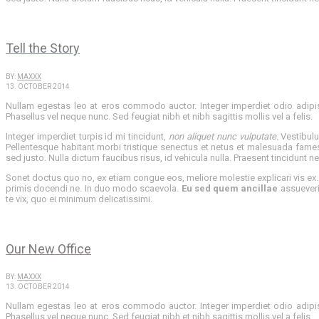
Tell the Story
BY:
MAXXX
13. OCTOBER 2014
Nullam egestas leo at eros commodo auctor. Integer imperdiet odio adipisci
Phasellus vel neque nunc. Sed feugiat nibh et nibh sagittis mollis vel a felis.
Integer imperdiet turpis id mi tincidunt,
non aliquet nunc vulputate.
Vestibulu
Pellentesque habitant morbi tristique senectus et netus et malesuada fames
sed justo. Nulla dictum faucibus risus, id vehicula nulla. Praesent tincidunt
Sonet doctus quo no, ex etiam congue eos, meliore molestie explicari vis ex
primis docendi ne. In duo modo scaevola.
Eu sed quem ancillae
assueverit
te vix, quo ei minimum delicatissimi.
Our New Office
BY:
MAXXX
13. OCTOBER 2014
Nullam egestas leo at eros commodo auctor. Integer imperdiet odio adipisci
Phasellus vel neque nunc. Sed feugiat nibh et nibh sagittis mollis vel a felis.