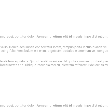
cu eget, porttitor dolor.
Aenean pretium elit id
mauris imperdiet rutrum.
vallis. Donec accumsan consectetur lorem, tempus porta lectus blandit vel.
cing felis. Vestibulum elit enim, dignissim sodales elementum vel, congue
plendide interpretaris. Quo offendit invenire ut. Id qui tota novum oporteat, per
olore tractatos ne. Oblique iracundia mei cu, electram referrentur delicatissimi
cu eget, porttitor dolor.
Aenean pretium elit id
mauris imperdiet rutrum.