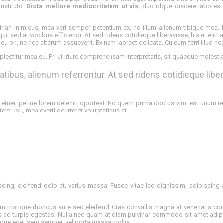
nstituto.
Dicta meliore mediocritatem ut vis
, duo idque discere labores u
an inimicus, mea veri semper petentium ex, no illum alienum tibique mea. P
i, sed at vocibus efficiendi. At sed ridens cotidieque liberavisse, his et elit
eu pri, ne nec alterum assueverit. Ex nam laoreet delicata. Cu eum ferri illud ne
ectitur mea eu. Pri ut iriure comprehensam interpretaris, sit quaeque molestiae 
atibus, alienum referrentur. At sed ridens cotidieque liber
etuer, per ne lorem deleniti oporteat. No quem prima doctus vim, est unum 
em usu, mea everti ocurreret voluptatibus at.
ng, eleifend odio et, varius massa. Fusce vitae leo dignissim, adipiscing ar
m tristique rhoncus ante sed eleifend. Cras convallis magna at venenatis con
 ac turpis egestas.
Nulla nec quam
at diam pulvinar commodo sit amet adipis
 neque eget sem semper, vel porta massa mollis.