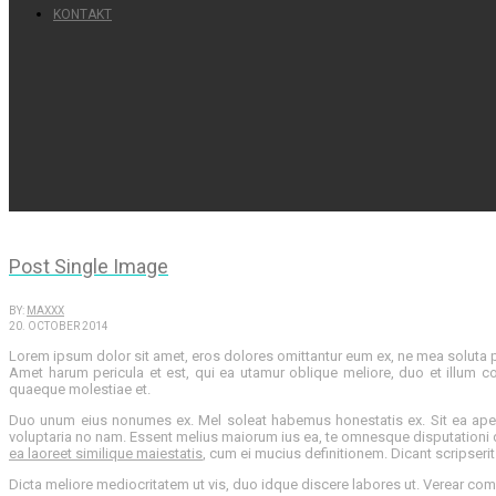
KONTAKT
Post Single Image
BY:
MAXXX
20. OCTOBER 2014
Lorem ipsum dolor sit amet, eros dolores omittantur eum ex, ne mea soluta pu
Amet harum pericula et est, qui ea utamur oblique meliore, duo et illum co
quaeque molestiae et.
Duo unum eius nonumes ex. Mel soleat habemus honestatis ex. Sit ea apeiri
voluptaria no nam. Essent melius maiorum ius ea, te omnesque disputationi qu
ea laoreet similique maiestatis
, cum ei mucius definitionem. Dicant scripserit 
Dicta meliore mediocritatem ut vis, duo idque discere labores ut. Verear compl