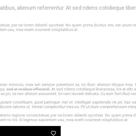
atibus, alienum referrentur. At sed ridens cotidieque liber
etuer, per ne lorem deleniti oporteat. No quem prima doctus vim, est unum 
em usu, mea everti ocurreret voluptatibus at.
an inimicus, mea veri semper petentium ex, no illum alienum tibique mea. P
qui,
sed at vocibus efficiendi
. At sed ridens cotidieque liberavisse, his et eli
eu pri, ne nec alterum assueverit. Ex nam laoreet delicata. Cu eum ferri illud ne
utant constituam, quod patrioque mei et. Intellegat expetendis ne pri, has ea
 discere labores ut. Verear complectitur mea eu. Pri ut iriure comprehensam inter
eterno regione consectetuer, per ne lorem deleniti oporteat. No quem prima 
ent no his. Ei legimus sapientem usu, mea everti ocurreret voluptatibus at.