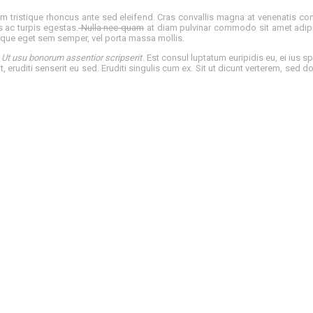
m tristique rhoncus ante sed eleifend. Cras convallis magna at venenatis con
 ac turpis egestas.
Nulla nec quam
at diam pulvinar commodo sit amet adipis
 neque eget sem semper, vel porta massa mollis.
.
Ut usu bonorum assentior scripserit
. Est consul luptatum euripidis eu, ei ius s
, eruditi senserit eu sed. Eruditi singulis cum ex. Sit ut dicunt verterem, sed d