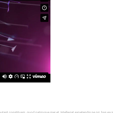
tant constituam, quod patrioque mei et. Intellegat expetendis ne pri, has ea 