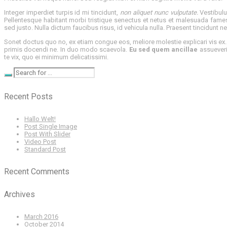
Integer imperdiet turpis id mi tincidunt,
non aliquet nunc vulputate.
Vestibulu
Pellentesque habitant morbi tristique senectus et netus et malesuada fames
sed justo. Nulla dictum faucibus risus, id vehicula nulla. Praesent tincidunt
Sonet doctus quo no, ex etiam congue eos, meliore molestie explicari vis ex
primis docendi ne. In duo modo scaevola.
Eu sed quem ancillae
assueverit
te vix, quo ei minimum delicatissimi.
Recent Posts
Hallo Welt!
Post Single Image
Post With Slider
Video Post
Standard Post
Recent Comments
Archives
March 2016
October 2014