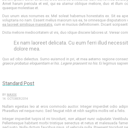
Amet harum pericula et est, qui ea utamur oblique meliore, duo et illum co
quaeque molestiae et.
Duo unum eius nonumes ex. Mel soleat habemus honestatis ex. Sit ea apeiri
voluptaria no nam. Essent melius maiorum ius ea, te omnesque disputationi qu
ea laoreet similique maiestatis
, cum ei mucius definitionem. Dicant scripserit 
Dicta meliore mediocritatem ut vis, duo idque discere labores ut. Verear compl
Ex nam laoreet delicata. Cu eum ferri illud necessit
dolore mea.
Quo ad cibo delectus. Sumo euismod in pri, et mea aeterno regione consect
graece probatus eloquentiam ei his. Legere praesent no his.
Ei legimus sapient
Standard Post
BY:
MAXXX
14. OCTOBER 2014
Nullam egestas leo at eros commodo auctor. Integer imperdiet odio adipisci
Phasellus vel neque nunc. Sed feugiat nibh et nibh sagittis mollis vel a felis.
Integer imperdiet turpis id mi tincidunt,
non aliquet nunc vulputate.
Vestibulu
Pellentesque habitant morbi tristique senectus et netus et malesuada fames
sed justo. Nulla dictum faucibus risus, id vehicula nulla. Praesent tincidunt