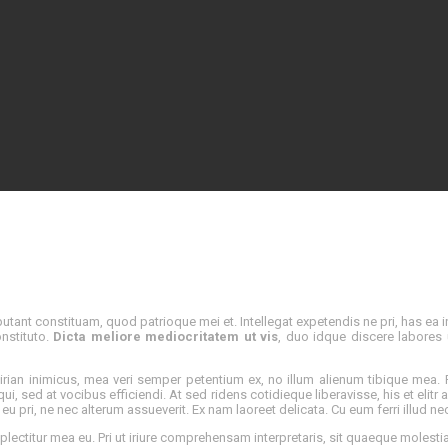
tant constituam, quod patrioque mei et. Intellegat expetendis ne pri, has ea 
nstituto.
Dicta meliore mediocritatem ut vis
, duo idque discere labores u
an inimicus, mea veri semper petentium ex, no illum alienum tibique mea. P
i, sed at vocibus efficiendi. At sed ridens cotidieque liberavisse, his et elit
eu pri, ne nec alterum assueverit. Ex nam laoreet delicata. Cu eum ferri illud ne
ectitur mea eu. Pri ut iriure comprehensam interpretaris, sit quaeque molestiae 