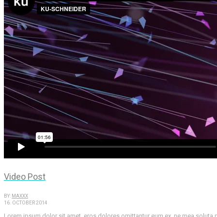
Video Post
BY:
MAXXX
16. OCTOBER 2014
Lorem ipsum dolor sit amet, eros dolores omittantur eum ex, ne mea soluta pu